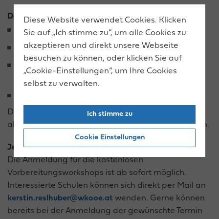
Die wichtigsten Infos im Überblick:
Diese Website verwendet Cookies. Klicken
Dauer:
ca. 1 Unterrichtseinheit
Sie auf „Ich stimme zu“, um alle Cookies zu
akzeptieren und direkt unsere Webseite
Kosten:
kostenlos
besuchen zu können, oder klicken Sie auf
Zeitraum:
ab Schulbeginn bis zur Messe (nach
„Cookie-Einstellungen“, um Ihre Cookies
Verfügbarkeit)
selbst zu verwalten.
Ort:
direkt an Ihrer Schule oder digital
Die Workshoptermine werden individuell
Ich stimme zu
abgestimmt und können flexibel vereinbart werden.
Cookie Einstellungen
Jetzt anmelden!
Die Anmeldung für die kostenlosen
Vorbereitungsworkshops ist ab sofort möglich.
Interessierte Schulen können sich direkt per Mail an
kerstin.reslhuber@wkooe.at
wenden. Gerne können
bereits bei der Anmeldung der gewünschte Termin