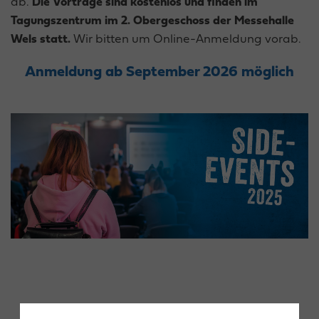
ab.
Die Vorträge sind kostenlos und finden im
Tagungszentrum im 2. Obergeschoss der Messehalle
Wels statt.
Wir bitten um Online-Anmeldung vorab.
Anmeldung ab September 2026 möglich