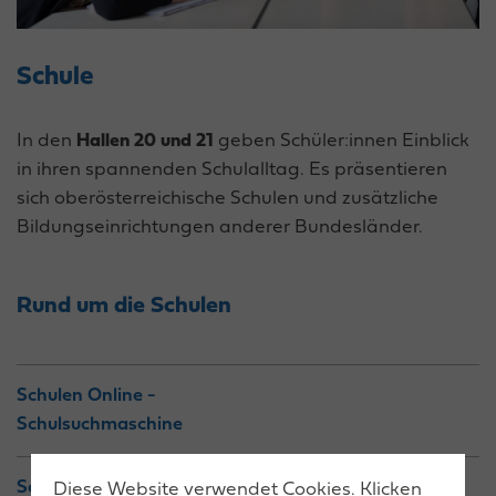
Schule
In den
Hallen 20 und 21
geben Schüler:innen Einblick
in ihren spannenden Schulalltag. Es präsentieren
sich oberösterreichische Schulen und zusätzliche
Bildungseinrichtungen anderer Bundesländer.
Rund um die Schulen
Schulen Online -
Schulsuchmaschine
Schulführer des
Diese Website verwendet Cookies. Klicken