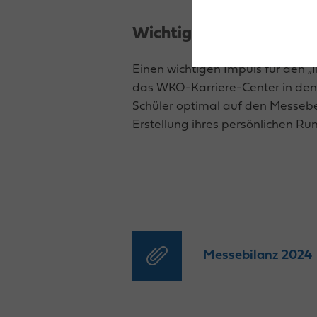
Wichtiger Impuls für di
Einen wichtigen Impuls für den
das WKO-Karriere-Center in den
Schüler optimal auf den Messebe
Erstellung ihres persönlichen R
Messebilanz 2024