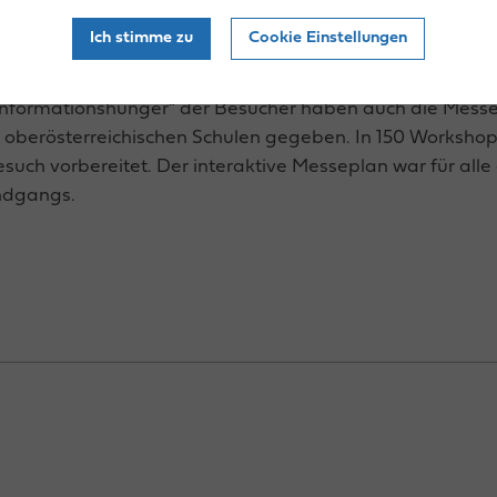
Ich stimme zu
Cookie Einstellungen
e Messe
 „Informationshunger“ der Besucher haben auch die Mes
 oberösterreichischen Schulen gegeben. In 150 Works
such vorbereitet. Der interaktive Messeplan war für alle 
undgangs.