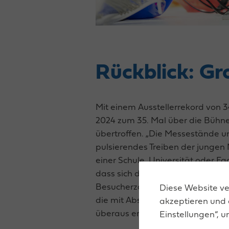
Rückblick: Gr
Mit einem Ausstellerrekord von 
2024 zum 35. Mal über die Bühne
übertroffen. „Die Messestände un
pulsierendes Treiben der jungen
einer Schule, Universität oder F
dass sich die Jugendlichen mit i
Besucherzahlen in Präsenzform 
Diese Website ver
die mit Abstand wichtigste Infor
akzeptieren und 
überaus erfreuliches Resümee.
Einstellungen“, u