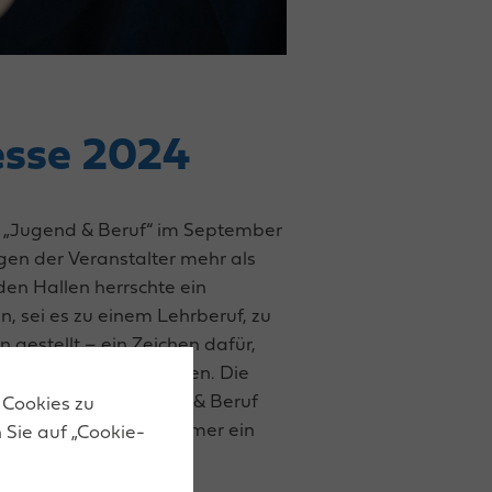
esse 2024
e „Jugend & Beruf“ im September
en der Veranstalter mehr als
den Hallen herrschte ein
 sei es zu einem Lehrberuf, zu
gestellt – ein Zeichen dafür,
ensiv auseinandersetzen. Die
igt, dass die Jugend & Beruf
 Cookies zu
-Präsidentin Doris Hummer ein
 Sie auf „Cookie-