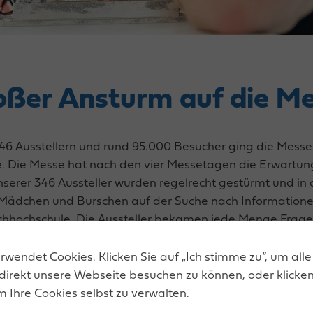
oßer Ansturm auf die M
346 Ausstellern und rund 95.000 Besucher ging die Mess
. Die Messe hat nach den vier Messetagen die Erwartung
serer 346 Aussteller wurden regelrecht gestürmt und in 
 Mädchen und Burschen auf der Suche nach Informationen,
achhochschule. Die Aussteller bekamen jede Menge Fragen 
hren künftigen Berufs- und Ausbildungsmöglichkeiten int
und auf der parallel angebotenen DIGI Messe haben geze
wendet Cookies. Klicken Sie auf „Ich stimme zu“, um alle
mationsquelle für unsere Jugendlichen ist.“, zieht WKOÖ
direkt unsere Webseite besuchen zu können, oder klicken
m Ihre Cookies selbst zu verwalten.