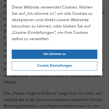
sie als interessierte, gut informierte und engagierte
Besucher:innen aufgetreten sind. Auch die
Diese Website verwendet Cookies. Klicken
zahlreichen
Side Events
fanden großen Anklang und
Sie auf „Ich stimme zu“, um alle Cookies zu
boten zusätzliche Orientierung und Inspiration für
akzeptieren und direkt unsere Webseite
die Berufswahl.
besuchen zu können, oder klicken Sie auf
Ein weiterer zentraler Erfolgsfaktor war das starke
„Cookie-Einstellungen“, um Ihre Cookies
Engagement der
ausstellenden Schulen
.
selbst zu verwalten.
Schüler:innen und Lehrer:innen haben die
oberösterreichischen Schulen mit hoher
Ich stimme zu
Professionalität, Begeisterung und großem Einsatz
vertreten. Damit haben sie nicht nur die Vielfalt der
Cookie Einstellungen
Bildungsangebote präsentiert, sondern waren auch
ein wertvoller und unverzichtbarer Bestandteil der
Messe.
Die „Messe Jugend & Beruf“ zeigt Jahr für Jahr, wie
wichtig die enge Zusammenarbeit zwischen Schule,
Bildungsdirektion und Partnerinstitutionen ist, um