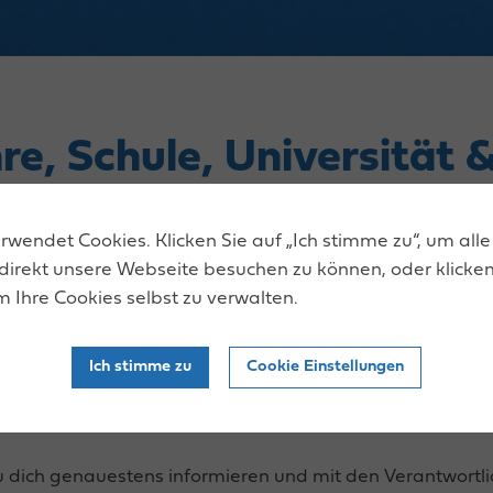
re, Schule, Universität 
n Bereichen Lehre, Schule, Studium und Fachausbildung i
wendet Cookies. Klicken Sie auf „Ich stimme zu“, um alle
f und Ausbildung. Wir haben alle wichtigen Infos, die du 
direkt unsere Webseite besuchen zu können, oder klicken
m Ihre Cookies selbst zu verwalten.
gorien wie zum Beispiel „Metall/Maschinenbau & Mechat
Ich stimme zu
Cookie Einstellungen
zeit“ oder „Mode/Lifestyle & Gesundheit“ eingeteilt – so 
r besseren Orientierung in der Messehalle gibt es auch 
chten Aussteller schnell und einfach findest.
 dich genauestens informieren und mit den Verantwortl