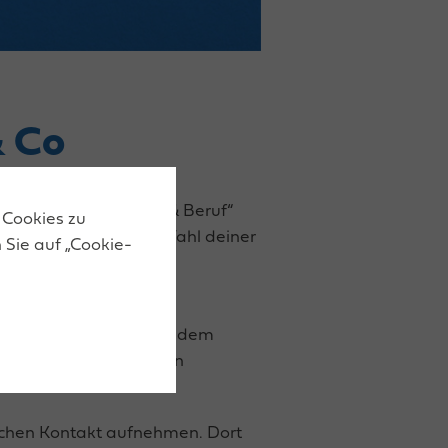
& Co
st die Messe „Jugend & Beruf“
 Cookies zu
für die bevorstehende Wahl deiner
 Sie auf „Cookie-
ronik“, „Handel &
findest du dich gut auf dem
unseren übersichtlichen
ichen Kontakt aufnehmen. Dort