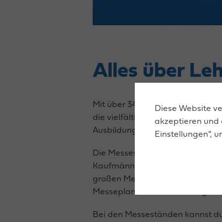
Alles über Leh
Mit über 340 Ausstellern aus de
Diese Website ver
die vielfältigste Messe für Beru
akzeptieren und 
Ausbildung wissen musst!
Einstellungen“, u
Die Messestände werden in Kate
Kaufmännisch“, „Tourismus & Frei
großen Messegelände zurecht. Zu
Messeplan, mit dem du die gewüns
Bei den Messeständen kannst du